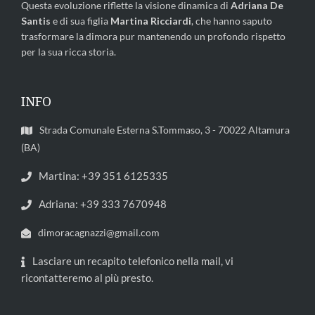
Questa evoluzione riflette la visione dinamica di
Adriana De
Santis
e di sua figlia
Martina Ricciardi
, che hanno saputo
trasformare la dimora pur mantenendo un profondo rispetto
per la sua ricca storia.
INFO
Strada Comunale Esterna S.Tommaso, 3 - 70022 Altamura
(BA)
Martina: +39 351 6125335
Adriana: +39 333 7670948
dimoracagnazzi@gmail.com
Lasciare un recapito telefonico nella mail, vi
ricontatteremo al più presto.